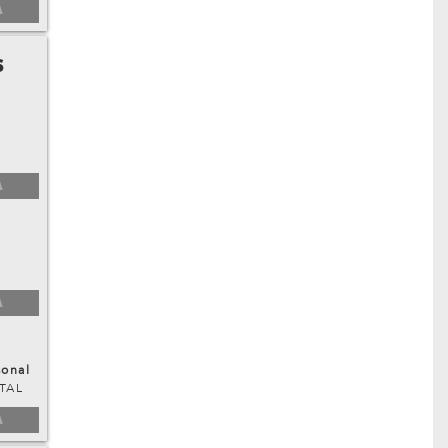
A
s
A
A
sonal
TAL
A