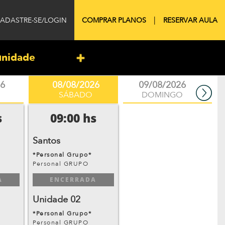
|
COMPRAR PLANOS
RESERVAR AULA
ADASTRE-SE/LOGIN
unidade
26
08/08/2026
09/08/2026
SÁBADO
DOMINGO
s
09:00 hs
Santos
*Personal Grupo*
Personal GRUPO
A
ENCERRADA
Unidade 02
*Personal Grupo*
Personal GRUPO