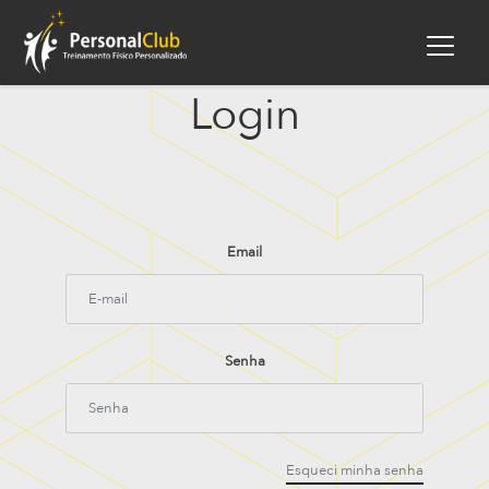
Login
Email
Senha
Esqueci minha senha