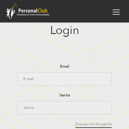
Login
Email
Senha
Esqueci minha senha