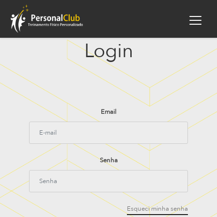
Login
Email
Senha
Esqueci minha senha